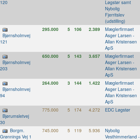
Løgstør samt
120
Nybolig
Fjerritslev
(udstilling)
295.000
5
106
2.389
Mæglerfirmaet
Asger Larsen -
Bjørnsholmvej
Allan Kristensen
121
ApS
650.000
5
143
3.657
Mæglerfirmaet
Asger Larsen -
Bjørnsholmvej
Allan Kristensen
203
ApS
264.000
3
144
1.422
Mæglerfirmaet
Asger Larsen -
Bjørnsholmvej
Allan Kristensen
94
ApS
775.000
5
174
4.272
EDC Løgstør
Bjørumsletvej
30
Borgm.
745.000
5
119
5.936
Nybolig
Vesthimmerland -
Grønnings Vej 1