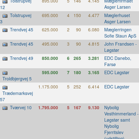
Tolstrupvej
895.000
5
146
4.145
Mæglerfirmaet
Asger Larsen
12
Tolstrupvej
695.000
4
150
4.477
Mæglerhuset
Asger Larsen
3
Trendvej 45
625.000
2
90
6.080
Mæglerringen
Sofie Staun ApS
Trendvej 45
495.000
3
90
4.815
John Frandsen -
Løgstør
Trendvej 49
850.000
6
265
3.281
EDC Danebo,
Farsø
595.000
7
180
3.165
EDC Løgstør
Troldbjergvej 5
1.175.000
5
252
6.414
EDC Løgstør
Trædemarksvej
57
Tværvej 10
1.795.000
5
167
9.130
Nybolig
Vesthimmerland -
Løgstør samt
Nybolig
Fjerritslev
(udstilling)