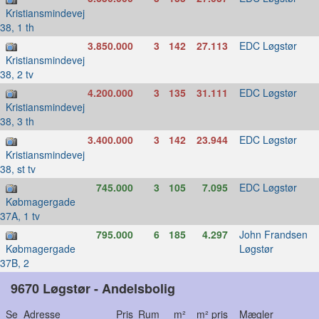
Kristiansmindevej
38, 1 th
3.850.000
3
142
27.113
EDC Løgstør
Kristiansmindevej
38, 2 tv
4.200.000
3
135
31.111
EDC Løgstør
Kristiansmindevej
38, 3 th
3.400.000
3
142
23.944
EDC Løgstør
Kristiansmindevej
38, st tv
745.000
3
105
7.095
EDC Løgstør
Købmagergade
37A, 1 tv
795.000
6
185
4.297
John Frandsen
Løgstør
Købmagergade
37B, 2
9670 Løgstør - Andelsbolig
Se Adresse
Pris
Rum
m²
m² pris
Mægler