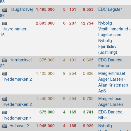
58
Haugårdsvej
1.495.000
5
151
9.553
EDC Løgstør
86
2.695.000
6
207
12.754
Nybolig
Vesthimmerland -
Havremarken
Løgstør samt
16
Nybolig
Fjerritslev
(udstilling)
Hornbækvej
675.000
4
101
6.605
EDC Danebo,
Farsø
22
1.425.000
9
254
5.626
Mæglerfirmaet
Asger Larsen -
Hvedemarken 2
Allan Kristensen
ApS
1.445.000
9
254
5.705
Mæglerhuset
Asger Larsen
Hvedemarken 2
675.000
4
165
3.741
EDC Danebo,
Nibe
Hvedemarken 4
Højbovej 2
1.945.000
4
185
9.929
Nybolig