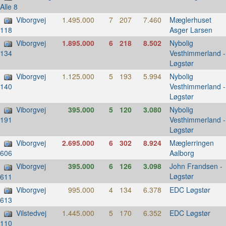
Alle 8
Viborgvej
1.495.000
7
207
7.460
Mæglerhuset
Asger Larsen
118
Viborgvej
1.895.000
6
218
8.502
Nybolig
Vesthimmerland -
134
Løgstør
Viborgvej
1.125.000
5
193
5.994
Nybolig
Vesthimmerland -
140
Løgstør
Viborgvej
395.000
5
120
3.080
Nybolig
Vesthimmerland -
191
Løgstør
Viborgvej
2.695.000
6
302
8.924
Mæglerringen
Aalborg
606
Viborgvej
395.000
6
126
3.098
John Frandsen -
Løgstør
611
Viborgvej
995.000
4
134
6.378
EDC Løgstør
613
Vilstedvej
1.445.000
5
170
6.352
EDC Løgstør
110