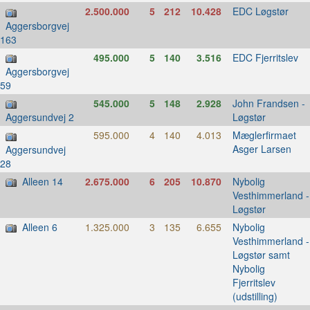
2.500.000
5
212
10.428
EDC Løgstør
Aggersborgvej
163
495.000
5
140
3.516
EDC Fjerritslev
Aggersborgvej
59
545.000
5
148
2.928
John Frandsen -
Løgstør
Aggersundvej 2
595.000
4
140
4.013
Mæglerfirmaet
Asger Larsen
Aggersundvej
28
Alleen 14
2.675.000
6
205
10.870
Nybolig
Vesthimmerland -
Løgstør
Alleen 6
1.325.000
3
135
6.655
Nybolig
Vesthimmerland -
Løgstør samt
Nybolig
Fjerritslev
(udstilling)