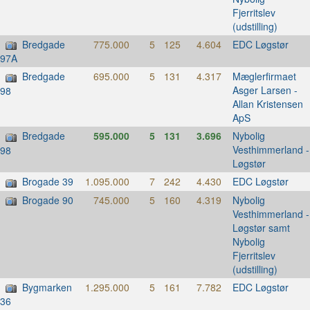
Fjerritslev
(udstilling)
Bredgade
775.000
5
125
4.604
EDC Løgstør
97A
Bredgade
695.000
5
131
4.317
Mæglerfirmaet
Asger Larsen -
98
Allan Kristensen
ApS
Bredgade
595.000
5
131
3.696
Nybolig
Vesthimmerland -
98
Løgstør
Brogade 39
1.095.000
7
242
4.430
EDC Løgstør
Brogade 90
745.000
5
160
4.319
Nybolig
Vesthimmerland -
Løgstør samt
Nybolig
Fjerritslev
(udstilling)
Bygmarken
1.295.000
5
161
7.782
EDC Løgstør
36