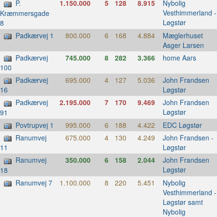
P.
1.150.000
5
128
8.915
Nybolig
Vesthimmerland -
Kræmmersgade
Løgstør
8
Padkærvej 1
800.000
6
168
4.884
Mæglerhuset
Asger Larsen
Padkærvej
745.000
8
282
3.366
home Aars
100
Padkærvej
695.000
4
127
5.036
John Frandsen
Løgstør
16
Padkærvej
2.195.000
7
170
9.469
John Frandsen
Løgstør
91
Povtrupvej 1
995.000
6
188
4.422
EDC Løgstør
Ranumvej
675.000
4
130
4.249
John Frandsen -
Løgstør
11
Ranumvej
350.000
6
158
2.044
John Frandsen
Løgstør
18
Ranumvej 7
1.100.000
8
220
5.451
Nybolig
Vesthimmerland -
Løgstør samt
Nybolig