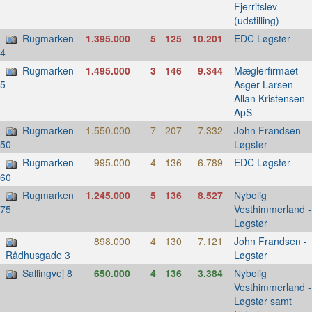
Fjerritslev
(udstilling)
Rugmarken
1.395.000
5
125
10.201
EDC Løgstør
4
Rugmarken
1.495.000
3
146
9.344
Mæglerfirmaet
Asger Larsen -
5
Allan Kristensen
ApS
Rugmarken
1.550.000
7
207
7.332
John Frandsen
Løgstør
50
Rugmarken
995.000
4
136
6.789
EDC Løgstør
60
Rugmarken
1.245.000
5
136
8.527
Nybolig
Vesthimmerland -
75
Løgstør
898.000
4
130
7.121
John Frandsen -
Løgstør
Rådhusgade 3
Sallingvej 8
650.000
4
136
3.384
Nybolig
Vesthimmerland -
Løgstør samt