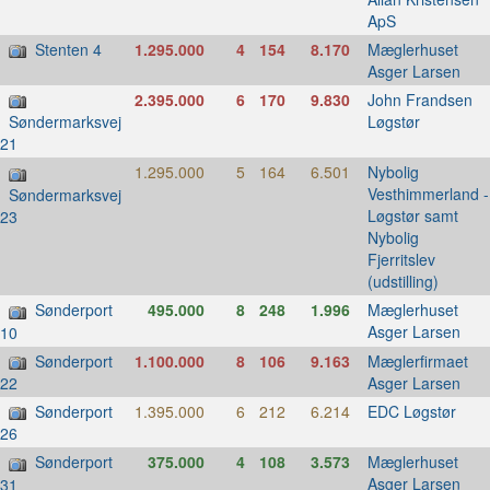
ApS
Stenten 4
1.295.000
4
154
8.170
Mæglerhuset
Asger Larsen
2.395.000
6
170
9.830
John Frandsen
Løgstør
Søndermarksvej
21
1.295.000
5
164
6.501
Nybolig
Vesthimmerland -
Søndermarksvej
Løgstør samt
23
Nybolig
Fjerritslev
(udstilling)
Sønderport
495.000
8
248
1.996
Mæglerhuset
Asger Larsen
10
Sønderport
1.100.000
8
106
9.163
Mæglerfirmaet
Asger Larsen
22
Sønderport
1.395.000
6
212
6.214
EDC Løgstør
26
Sønderport
375.000
4
108
3.573
Mæglerhuset
Asger Larsen
31