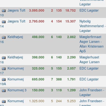
Løgstør
Jægers Toft
3.095.000
2
135
18.752
EDC Løgstør
10
Jægers Toft
2.795.000
4
154
15.307
Nybolig
Vesthimmerland -
14
Løgstør
Keldhøjvej
498.000
6
140
2.862
Mæglerfirmaet
Asger Larsen -
16
Allan Kristensen
ApS
Keldhøjvej
398.000
6
140
2.290
Mæglerhuset
Asger Larsen
16
Kornumvej
325.000
5
155
2.057
EDC Løgstør
17
Kornumvej
695.000
7
388
1.791
EDC Løgstør
19A
Kornumvej 3
150.000
3
119
1.299
John Frandsen -
Løgstør
Kornumvej
1.325.000
5
244
5.253
John Frandsen -
Løgstør
62