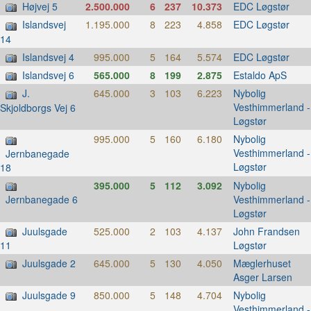
Højvej 5
2.500.000
6
237
10.373
EDC Løgstør
Islandsvej
1.195.000
8
223
4.858
EDC Løgstør
14
Islandsvej 4
995.000
5
164
5.574
EDC Løgstør
Islandsvej 6
565.000
8
199
2.875
Estaldo ApS
J.
645.000
3
103
6.223
Nybolig
Vesthimmerland -
Skjoldborgs Vej 6
Løgstør
995.000
5
160
6.180
Nybolig
Vesthimmerland -
Jernbanegade
Løgstør
18
395.000
5
112
3.092
Nybolig
Vesthimmerland -
Jernbanegade 6
Løgstør
Juulsgade
525.000
2
103
4.137
John Frandsen
Løgstør
11
Juulsgade 2
645.000
5
130
4.050
Mæglerhuset
Asger Larsen
Juulsgade 9
850.000
5
148
4.704
Nybolig
Vesthimmerland -