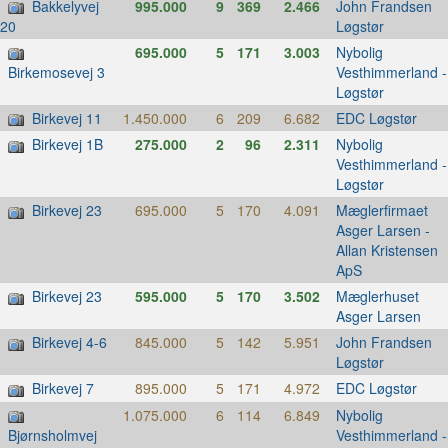
Bakkelyvej
995.000
9
369
2.466
John Frandsen
Løgstør
20
695.000
5
171
3.003
Nybolig
Vesthimmerland -
Birkemosevej 3
Løgstør
Birkevej 11
1.450.000
6
209
6.682
EDC Løgstør
Birkevej 1B
275.000
2
96
2.311
Nybolig
Vesthimmerland -
Løgstør
Birkevej 23
695.000
5
170
4.091
Mæglerfirmaet
Asger Larsen -
Allan Kristensen
ApS
Birkevej 23
595.000
5
170
3.502
Mæglerhuset
Asger Larsen
Birkevej 4-6
845.000
5
142
5.951
John Frandsen
Løgstør
Birkevej 7
895.000
5
171
4.972
EDC Løgstør
1.075.000
6
114
6.849
Nybolig
Vesthimmerland -
Bjørnsholmvej