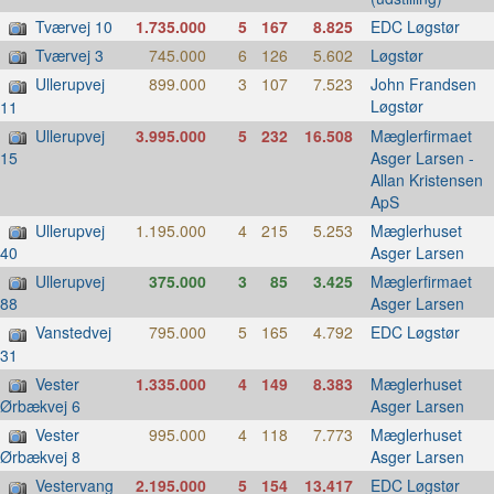
Tværvej 10
1.735.000
5
167
8.825
EDC Løgstør
Tværvej 3
745.000
6
126
5.602
Løgstør
Ullerupvej
899.000
3
107
7.523
John Frandsen
Løgstør
11
Ullerupvej
3.995.000
5
232
16.508
Mæglerfirmaet
Asger Larsen -
15
Allan Kristensen
ApS
Ullerupvej
1.195.000
4
215
5.253
Mæglerhuset
Asger Larsen
40
Ullerupvej
375.000
3
85
3.425
Mæglerfirmaet
Asger Larsen
88
Vanstedvej
795.000
5
165
4.792
EDC Løgstør
31
Vester
1.335.000
4
149
8.383
Mæglerhuset
Asger Larsen
Ørbækvej 6
Vester
995.000
4
118
7.773
Mæglerhuset
Asger Larsen
Ørbækvej 8
Vestervang
2.195.000
5
154
13.417
EDC Løgstør