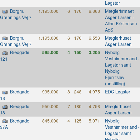
Løgstør
Borgm.
1.195.000
6
170
6.868
Mæglerfirmaet
Asger Larsen -
Grønnings Vej 7
Allan Kristensen
ApS
Borgm.
1.195.000
6
170
6.553
Mæglerhuset
Asger Larsen
Grønnings Vej 7
Bredgade
595.000
4
150
3.205
Nybolig
Vesthimmerland -
121
Løgstør samt
Nybolig
Fjerritslev
(udstilling)
Bredgade
995.000
8
248
4.975
EDC Løgstør
18
Bredgade
950.000
7
180
4.756
Mæglerhuset
Asger Larsen
18
Bredgade
845.000
4
125
5.071
Nybolig
Vesthimmerland -
97A
Løgstør samt
Nybolig