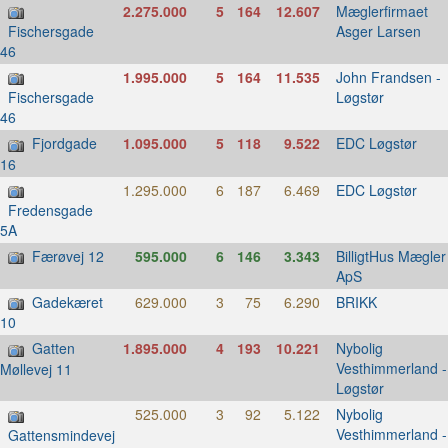
2.275.000
5
164
12.607
Mæglerfirmaet
Asger Larsen
Fischersgade
46
1.995.000
5
164
11.535
John Frandsen -
Løgstør
Fischersgade
46
Fjordgade
1.095.000
5
118
9.522
EDC Løgstør
16
1.295.000
6
187
6.469
EDC Løgstør
Fredensgade
5A
Færøvej 12
595.000
6
146
3.343
BilligtHus Mægler
ApS
Gadekæret
629.000
3
75
6.290
BRIKK
10
Gatten
1.895.000
4
193
10.221
Nybolig
Vesthimmerland -
Møllevej 11
Løgstør
525.000
3
92
5.122
Nybolig
Vesthimmerland -
Gattensmindevej