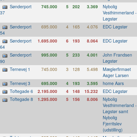
Sønderport
745.000
5
202
3.369
Nybolig
Vesthimmerland -
37
Løgstør
Sønderport
695.000
4
165
4.076
EDC Løgstør
54
Sønderport
1.695.000
6
193
8.064
EDC Løgstør
64
Sønderport
995.000
5
233
4.001
John Frandsen
Løgstør
90
Ternevej 1
745.000
3
128
5.498
Mæglerfirmaet
Asger Larsen
Ternevej 3
695.000
4
193
3.595
home Aars
Toftegade 6
2.195.000
4
148
15.232
EDC Løgstør
Toftegade 8
1.295.000
5
156
8.006
Nybolig
Vesthimmerland -
Løgstør samt
Nybolig
Fjerritslev
(udstilling)