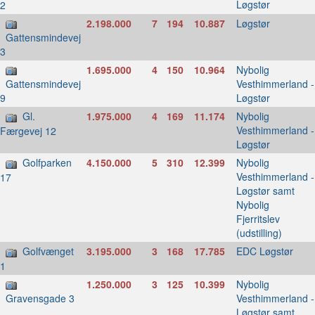
Løgstør
2
2.198.000
7
194
10.887
Løgstør
Gattensmindevej
3
1.695.000
4
150
10.964
Nybolig
Vesthimmerland -
Gattensmindevej
Løgstør
9
Gl.
1.975.000
4
169
11.174
Nybolig
Vesthimmerland -
Færgevej 12
Løgstør
Golfparken
4.150.000
5
310
12.399
Nybolig
Vesthimmerland -
17
Løgstør samt
Nybolig
Fjerritslev
(udstilling)
Golfvænget
3.195.000
3
168
17.785
EDC Løgstør
1
1.250.000
3
125
10.399
Nybolig
Vesthimmerland -
Gravensgade 3
Løgstør samt