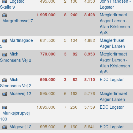
Løgsted
495.000
2
100
4.950
John Frandsen -
Løgstør
Skalle 9
1.995.000
8
240
8.428
Mæglerfirmaet
Asger Larsen -
Margrethesvej 7
Allan Kristensen
ApS
Martinsgade
631.500
5
104
4.882
Mæglerhuset
Asger Larsen
5
Mich.
770.000
3
82
8.953
Mæglerfirmaet
Asger Larsen -
Simonsens Vej 2
Allan Kristensen
ApS
Mich.
695.000
3
82
8.110
EDC Løgstør
Simonsens Vej 2
Mosevej 12
995.000
6
163
5.776
Mæglerfirmaet
Asger Larsen
1.895.000
7
250
5.159
EDC Løgstør
Munksjørupvej
100
Mågevej 12
995.000
5
160
5.641
EDC Løgstør