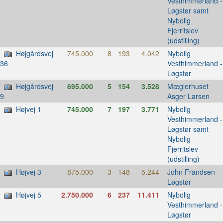
Vesthimmerland -
Løgstør samt
Nybolig
Fjerritslev
(udstilling)
Højgårdsvej
745.000
8
193
4.042
Nybolig
Vesthimmerland -
36
Løgstør
Højgårdsvej
695.000
5
154
3.528
Mæglerhuset
Asger Larsen
9
Højvej 1
745.000
7
197
3.771
Nybolig
Vesthimmerland -
Løgstør samt
Nybolig
Fjerritslev
(udstilling)
Højvej 3
875.000
3
148
5.244
John Frandsen
Løgstør
Højvej 5
2.750.000
6
237
11.411
Nybolig
Vesthimmerland -
Løgstør