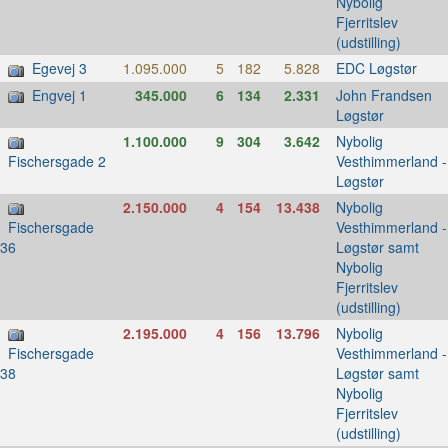
Nybolig
Fjerritslev
(udstilling)
Egevej 3
1.095.000
5
182
5.828
EDC Løgstør
Engvej 1
345.000
6
134
2.331
John Frandsen
Løgstør
1.100.000
9
304
3.642
Nybolig
Vesthimmerland -
Fischersgade 2
Løgstør
2.150.000
4
154
13.438
Nybolig
Vesthimmerland -
Fischersgade
Løgstør samt
36
Nybolig
Fjerritslev
(udstilling)
2.195.000
4
156
13.796
Nybolig
Vesthimmerland -
Fischersgade
Løgstør samt
38
Nybolig
Fjerritslev
(udstilling)