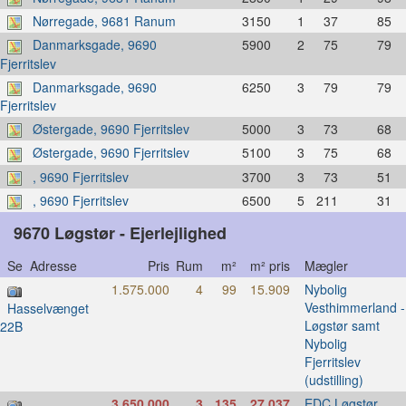
Nørregade, 9681 Ranum
3150
1
37
85
Danmarksgade, 9690
5900
2
75
79
Fjerritslev
Danmarksgade, 9690
6250
3
79
79
Fjerritslev
Østergade, 9690 Fjerritslev
5000
3
73
68
Østergade, 9690 Fjerritslev
5100
3
75
68
, 9690 Fjerritslev
3700
3
73
51
, 9690 Fjerritslev
6500
5
211
31
9670 Løgstør - Ejerlejlighed
Se Adresse
Pris
Rum
m²
m² pris
Mægler
1.575.000
4
99
15.909
Nybolig
Vesthimmerland -
Hasselvænget
Løgstør samt
22B
Nybolig
Fjerritslev
(udstilling)
3.650.000
3
135
27.037
EDC Løgstør