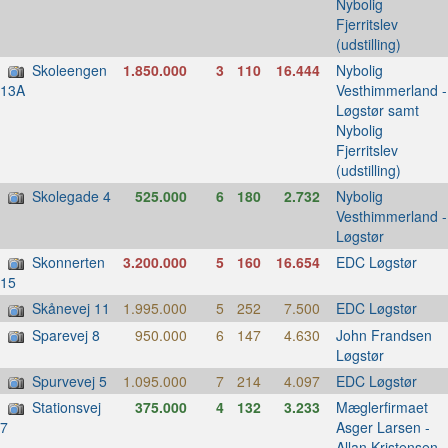
Nybolig
Fjerritslev
(udstilling)
Skoleengen
1.850.000
3
110
16.444
Nybolig
Vesthimmerland -
13A
Løgstør samt
Nybolig
Fjerritslev
(udstilling)
Skolegade 4
525.000
6
180
2.732
Nybolig
Vesthimmerland -
Løgstør
Skonnerten
3.200.000
5
160
16.654
EDC Løgstør
15
Skånevej 11
1.995.000
5
252
7.500
EDC Løgstør
Sparevej 8
950.000
6
147
4.630
John Frandsen
Løgstør
Spurvevej 5
1.095.000
7
214
4.097
EDC Løgstør
Stationsvej
375.000
4
132
3.233
Mæglerfirmaet
Asger Larsen -
7
Allan Kristensen