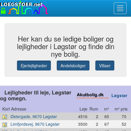
Toggl
navig
Her kan du se ledige boliger og
lejligheder i Løgstør og finde din
nye bolig.
Ejerlejligheder
Andelsboliger
Villaer
Lejligheder til leje, Løgstør
Løgstør
og omegn.
Kort Adresse
Leje
Rum
m²
m² pris
Østergade, 9670 Løgstør
4516
2
65
70
Limfjordsvej, 9670 Løgstør
3500
2
67
52