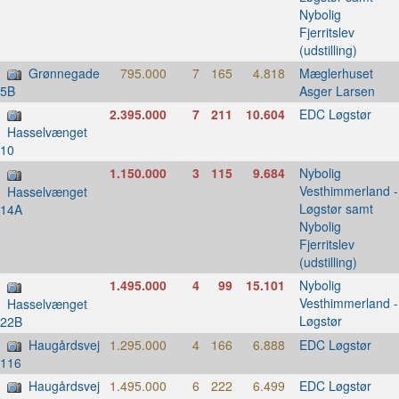
Nybolig
Fjerritslev
(udstilling)
Grønnegade
795.000
7
165
4.818
Mæglerhuset
Asger Larsen
5B
2.395.000
7
211
10.604
EDC Løgstør
Hasselvænget
10
1.150.000
3
115
9.684
Nybolig
Vesthimmerland -
Hasselvænget
Løgstør samt
14A
Nybolig
Fjerritslev
(udstilling)
1.495.000
4
99
15.101
Nybolig
Vesthimmerland -
Hasselvænget
Løgstør
22B
Haugårdsvej
1.295.000
4
166
6.888
EDC Løgstør
116
Haugårdsvej
1.495.000
6
222
6.499
EDC Løgstør