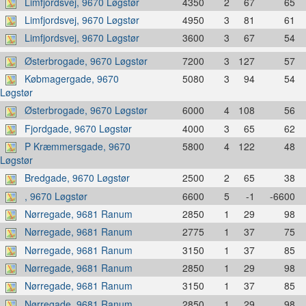
Limfjordsvej, 9670 Løgstør
4350
2
67
65
Limfjordsvej, 9670 Løgstør
4950
3
81
61
Limfjordsvej, 9670 Løgstør
3600
3
67
54
Østerbrogade, 9670 Løgstør
7200
3
127
57
Købmagergade, 9670
5080
3
94
54
Løgstør
Østerbrogade, 9670 Løgstør
6000
4
108
56
Fjordgade, 9670 Løgstør
4000
3
65
62
P Kræmmersgade, 9670
5800
4
122
48
Løgstør
Bredgade, 9670 Løgstør
2500
2
65
38
, 9670 Løgstør
6600
5
-1
-6600
Nørregade, 9681 Ranum
2850
1
29
98
Nørregade, 9681 Ranum
2775
1
37
75
Nørregade, 9681 Ranum
3150
1
37
85
Nørregade, 9681 Ranum
2850
1
29
98
Nørregade, 9681 Ranum
3150
1
37
85
Nørregade, 9681 Ranum
2850
1
29
98