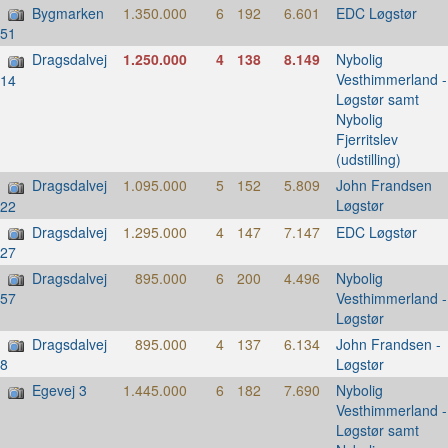
Bygmarken
1.350.000
6
192
6.601
EDC Løgstør
51
Dragsdalvej
1.250.000
4
138
8.149
Nybolig
Vesthimmerland -
14
Løgstør samt
Nybolig
Fjerritslev
(udstilling)
Dragsdalvej
1.095.000
5
152
5.809
John Frandsen
Løgstør
22
Dragsdalvej
1.295.000
4
147
7.147
EDC Løgstør
27
Dragsdalvej
895.000
6
200
4.496
Nybolig
Vesthimmerland -
57
Løgstør
Dragsdalvej
895.000
4
137
6.134
John Frandsen -
Løgstør
8
Egevej 3
1.445.000
6
182
7.690
Nybolig
Vesthimmerland -
Løgstør samt