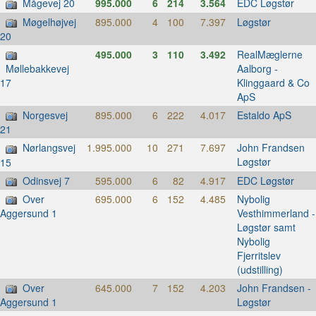
Mågevej 20
995.000
6
214
3.564
EDC Løgstør
Møgelhøjvej
895.000
4
100
7.397
Løgstør
20
495.000
3
110
3.492
RealMæglerne
Aalborg -
Møllebakkevej
Klinggaard & Co
17
ApS
Norgesvej
895.000
6
222
4.017
Estaldo ApS
21
Nørlangsvej
1.995.000
10
271
7.697
John Frandsen
Løgstør
15
Odinsvej 7
595.000
6
82
4.917
EDC Løgstør
Over
695.000
6
152
4.485
Nybolig
Vesthimmerland -
Aggersund 1
Løgstør samt
Nybolig
Fjerritslev
(udstilling)
Over
645.000
7
152
4.203
John Frandsen -
Løgstør
Aggersund 1