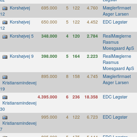
Korshøjvej
695.000
5
122
4.760
Mæglerfirmaet
Asger Larsen
12
Korshøjvej
650.000
5
122
4.452
EDC Løgstør
12
Korshøjvej 5
348.000
4
120
2.784
RealMæglerne
Rasmus
Moesgaard ApS
Korshøjvej 9
398.000
5
164
2.223
RealMæglerne
Rasmus
Moesgaard ApS
895.000
8
158
4.745
Mæglerfirmaet
Asger Larsen
Kristiansmindevej
19
4.395.000
6
236
18.358
EDC Løgstør
Kristiansmindevej
30
995.000
4
122
6.723
EDC Løgstør
Kristiansmindevej
7