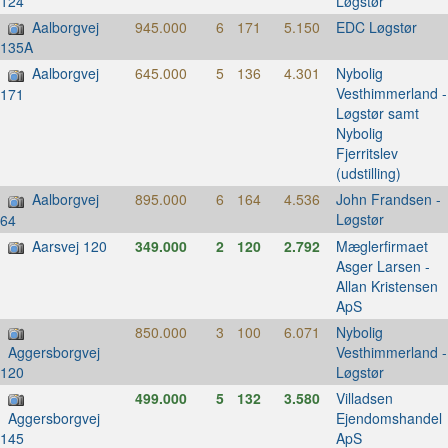
Løgstør
124
Aalborgvej
945.000
6
171
5.150
EDC Løgstør
135A
Aalborgvej
645.000
5
136
4.301
Nybolig
Vesthimmerland -
171
Løgstør samt
Nybolig
Fjerritslev
(udstilling)
Aalborgvej
895.000
6
164
4.536
John Frandsen -
Løgstør
64
Aarsvej 120
349.000
2
120
2.792
Mæglerfirmaet
Asger Larsen -
Allan Kristensen
ApS
850.000
3
100
6.071
Nybolig
Vesthimmerland -
Aggersborgvej
Løgstør
120
499.000
5
132
3.580
Villadsen
Ejendomshandel
Aggersborgvej
ApS
145