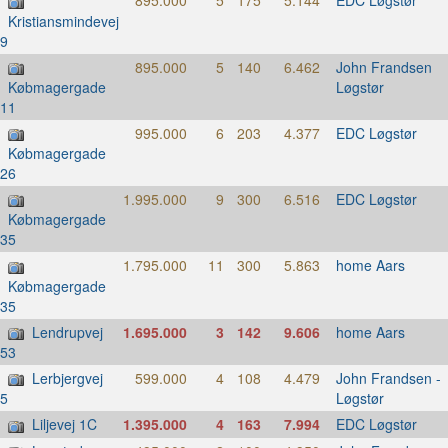
895.000
5
175
5.144
EDC Løgstør
Kristiansmindevej
9
895.000
5
140
6.462
John Frandsen
Løgstør
Købmagergade
11
995.000
6
203
4.377
EDC Løgstør
Købmagergade
26
1.995.000
9
300
6.516
EDC Løgstør
Købmagergade
35
1.795.000
11
300
5.863
home Aars
Købmagergade
35
Lendrupvej
1.695.000
3
142
9.606
home Aars
53
Lerbjergvej
599.000
4
108
4.479
John Frandsen -
Løgstør
5
Liljevej 1C
1.395.000
4
163
7.994
EDC Løgstør